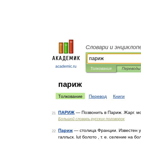
Словари и энциклоп
academic.ru
Толкования
Переводы
париж
Толкование
Перевод
Книги
ПАРИЖ
— Позвонить в Париж. Жарг. мо
21
Большой словарь русских поговорок
Париж
— столица Франции. Известен уже 
22
галльск. lut болото , т. е. селение на б