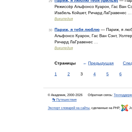
Париж, я люблю тебя (фильм)
— Пари
29
Режиссёр Альфонсо Куарон, Гас Ван Сэ
Изабель Койшет, Ричард ЛаГравенес …
Википедия
Париж, я тебя люблю
— Париж, я любл
30
Альфонсо Куарон, Гас Ван Сэнт, Уолте
Ричард ЛаГравенес …
Википедия
Страницы
←
Предыдущая
Сле
1
2
3
4
5
6
© Академик, 2000-2026
Обратная связь:
Техподдерж
👣 Путешествия
Экспорт словарей на сайты
, сделанные на PHP,
Jo