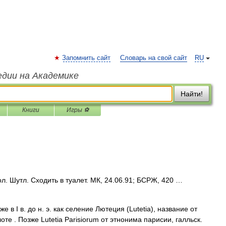
Запомнить сайт
Словарь на свой сайт
RU
едии на Академике
Найти!
Книги
Игры ⚽
л. Шутл. Сходить в туалет. МК, 24.06.91; БСРЖ, 420 …
в I в. до н. э. как селение Лютеция (Lutetia), название от
олоте . Позже Lutetia Parisiorum от этнонима парисии, галльск.