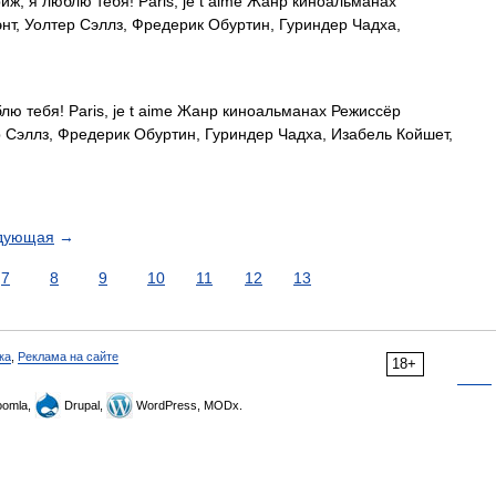
ж, я люблю тебя! Paris, je t aime Жанр киноальманах
нт, Уолтер Сэллз, Фредерик Обуртин, Гуриндер Чадха,
ю тебя! Paris, je t aime Жанр киноальманах Режиссёр
р Сэллз, Фредерик Обуртин, Гуриндер Чадха, Изабель Койшет,
дующая
→
7
8
9
10
11
12
13
ка
,
Реклама на сайте
18+
omla,
Drupal,
WordPress, MODx.