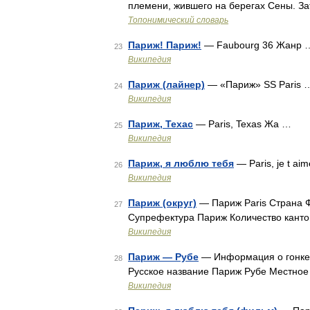
племени, жившего на берегах Сены. За
Топонимический словарь
Париж! Париж!
— Faubourg 36 Жанр 
23
Википедия
Париж (лайнер)
— «Париж» SS Paris 
24
Википедия
Париж, Техас
— Paris, Texas Жа …
25
Википедия
Париж, я люблю тебя
— Paris, je t ai
26
Википедия
Париж (округ)
— Париж Paris Страна Ф
27
Супрефектура Париж Количество канто
Википедия
Париж — Рубе
— Информация о гонке
28
Русское название Париж Рубе Местное 
Википедия